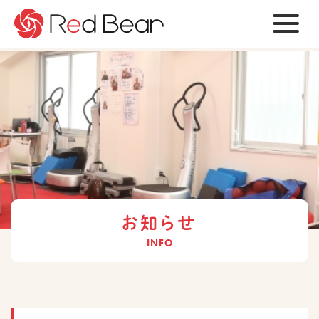
ビ
ジ
ョ
ン
会
社
情
報
サ
お知らせ
ー
ビ
INFO
ス
お
知
ら
せ