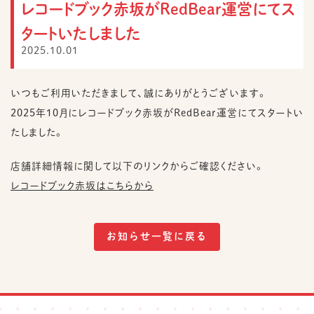
レコードブック赤坂がRedBear運営にてス
タートいたしました
お
問
2025.10.01
い
合
わ
せ
いつもご利用いただきまして、誠にありがとうございます。
2025年10月にレコードブック赤坂がRedBear運営にてスタートい
採
用
たしました。
情
報
店舗詳細情報に関して以下のリンクからご確認ください。
レコードブック赤坂はこちらから
お知らせ一覧に戻る