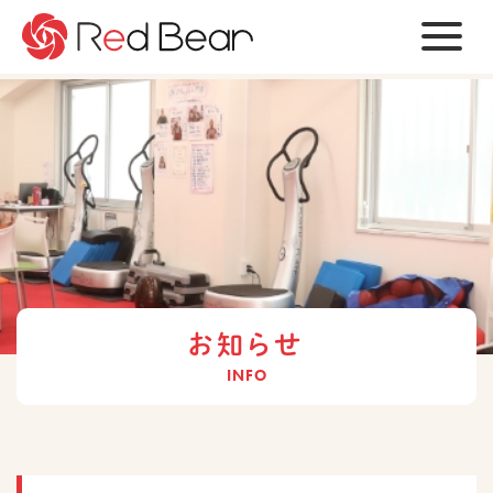
ビ
ジ
ョ
ン
会
社
情
報
サ
お知らせ
ー
ビ
INFO
ス
お
知
ら
せ