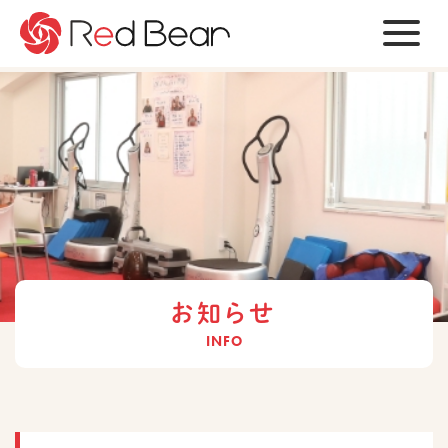
ビ
ジ
ョ
ン
会
社
情
報
サ
お知らせ
ー
ビ
INFO
ス
お
知
ら
せ