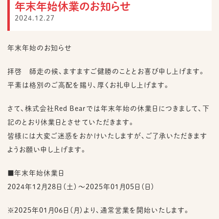
年末年始休業のお知らせ
2024.12.27
お
問
い
合
年末年始のお知らせ
わ
せ
拝啓 師走の候、ますますご健勝のこととお喜び申し上げます。
採
平素は格別のご高配を賜り、厚くお礼申し上げます。
用
情
報
さて、株式会社Red Bearでは年末年始の休業日につきまして、下
記のとおり休業日とさせていただきます。
皆様には大変ご迷惑をおかけいたしますが、ご了承いただきます
ようお願い申し上げます。
■年末年始休業日
2024年12月28日（土）～2025年01月05日（日）
※2025年01月06日（月）より、通常営業を開始いたします。